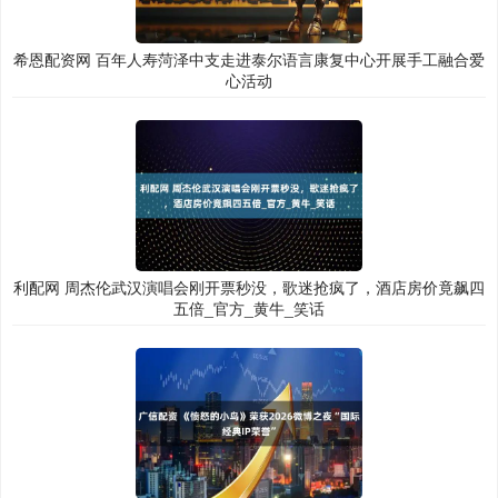
希恩配资网 百年人寿菏泽中支走进泰尔语言康复中心开展手工融合爱
心活动
利配网 周杰伦武汉演唱会刚开票秒没，歌迷抢疯了，酒店房价竟飙四
五倍_官方_黄牛_笑话