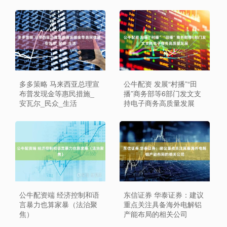
多多策略 马来西亚总理宣
公牛配资 发展“村播”“田
布普发现金等惠民措施_
播”商务部等6部门发文支
安瓦尔_民众_生活
持电子商务高质量发展
公牛配资端 经济控制和语
东信证券 华泰证券：建议
言暴力也算家暴（法治聚
重点关注具备海外电解铝
焦）
产能布局的相关公司