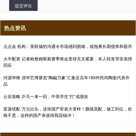
提交评论
热点资讯
点点金 机构：美联储的沟通令市场感到困难，或拖累长期债券和股市
火牛配资 记者称詹姆斯新赛季将会变得无关紧要，本人转发哭笑表情
回应
河源华锋 清华艺博展览“陶融万象”汇集近百年185件民间陶瓷代表作
品
云谷策略 乒乓一来一回，中美学生“打”成朋友
富源优配 万元出头，这块国产军表大变样！颜值高配，做工到位，价
格不贵，这样的国产表值得我花钱冲！