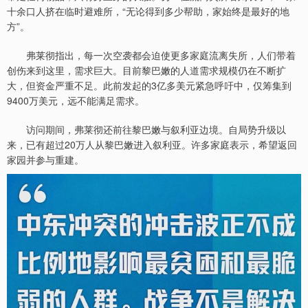
十余口人挤在临时避难所，“无论得到多少帮助，家始终是最好的地
方”。
弗莱彻指出，每一次空袭都会迫使更多家庭流离失所，人们带着
创伤来到这里，需求巨大。目前黎巴嫩的人道需求规模仍在不断扩
大，但资金严重不足。此前发起的3亿多美元紧急呼吁中，仅筹集到
9400万美元，远不能满足需求。
访问期间，弗莱彻还前往黎巴嫩与叙利亚边境。自局势升级以
来，已有超过20万人从黎巴嫩进入叙利亚。许多家庭表示，希望返回
家园并参与重建。