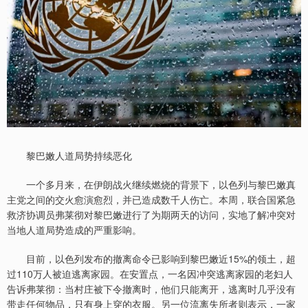
黎巴嫩人道局势持续恶化
一个多月来，在伊朗战火继续燃烧的背景下，以色列与黎巴嫩真
主党之间的交火愈演愈烈，并已造成数千人伤亡。本周，联合国紧急
救济协调员弗莱彻对黎巴嫩进行了为期两天的访问，实地了解冲突对
当地人道局势造成的严重影响。
目前，以色列发布的撤离命令已影响到黎巴嫩近15%的领土，超
过110万人被迫逃离家园。在安置点，一名因冲突逃离家园的老妇人
告诉弗莱彻：当村庄被下令撤离时，他们只能离开，逃离时几乎没有
带走任何物品，只有身上穿的衣服。另一位流离失所者则表示，一家