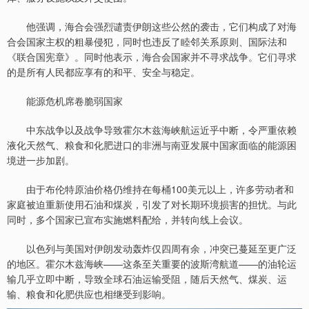
他强调，海合会强烈谴责伊朗这些公然的袭击，它们构成了对海
合会国家主权的粗暴侵犯，同时也违反了睦邻关系原则、国际法和
《联合国宪章》。同时他表示，海合会国家并不寻求战争。它们寻求
的是所有人民都应享有的和平、安全与稳定。
能源危机席卷脆弱国家
中东战争以及战争导致霍尔木兹海峡航运近乎中断，令严重依赖
液化天然气、粮食和化肥进口的非洲与南亚发展中国家面临的能源困
境进一步加剧。
由于布伦特原油价格仍维持在每桶100美元以上，许多劳动者和
家庭被迫重新使用石油和煤炭，引发了对长期环境损害的担忧。与此
同时，多个国家已宣布实施燃料配给，并转向线上会议。
以色列与美国对伊朗发动轰炸仅四周有余，冲突已蔓延至更广泛
的地区。霍尔木兹海峡——这条至关重要的波斯湾航道——的油轮运
输几乎立即中断，导致全球石油运输受阻，随后天然气、煤炭、运
输、粮食和化肥供应也相继受到影响。