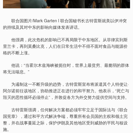
联合国图片/Mark Garten l 联合国秘书长古特雷斯就美以伊冲突
的持续及其对中东的影响向媒体发表讲话。
他强调，此次危机的影响已不再局限于中东地区。从菲律宾到斯
里兰卡，再到莫桑比克，人们在日常生活中不得不面对食品与能源价
格的不断上涨。
他说：“当霍尔木兹海峡被扼住时，世界上最贫穷、最脆弱的群体
将无法喘息。”
为遏制这一不断升级的趋势，古特雷斯宣布将派遣其个人特使让·
阿尔诺前往该地区，协助推进正在进行的和平努力。他表示，“死亡与
毁灭的恶性循环必须停止”，并敦促各方为外交努力提供空间与支持。
古特雷斯强调，任何解决方案都必须牢牢立足于国际法与《联合
国宪章》，通过和平方式解决争端，尊重所有会员国的主权和领土完
整，并在战事蔓延之际，保护伊朗及其他地区受到威胁的平民与核设
施。