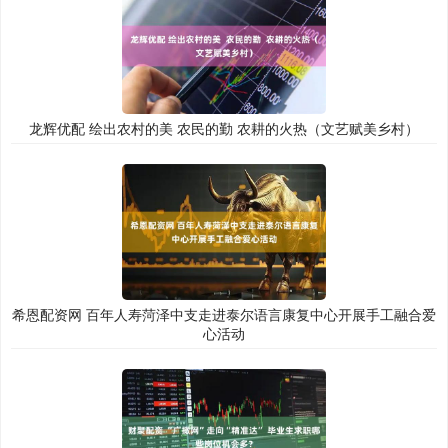
龙辉优配 绘出农村的美 农民的勤 农耕的火热（文艺赋美乡村）
希恩配资网 百年人寿菏泽中支走进泰尔语言康复中心开展手工融合爱
心活动