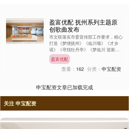
盈富优配 抚州系列主题原
创歌曲发布
市文联落实市委宣传部工作要求，精心
打造《梦绕抚州》《临川颂》《才乡
谣》《寻找牡丹亭》《梦临川 迎新
年》五首抚州主题原创歌曲，用旋律展
盈富优配
现才子之乡文脉底蕴，用歌声传....
查看：
162
分类：
申宝配资
申宝配资文章已加载完成
关注 申宝配资