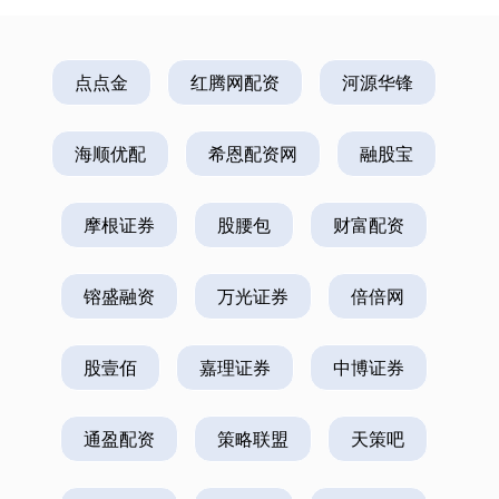
点点金
红腾网配资
河源华锋
海顺优配
希恩配资网
融股宝
摩根证券
股腰包
财富配资
镕盛融资
万光证券
倍倍网
股壹佰
嘉理证券
中博证券
通盈配资
策略联盟
天策吧