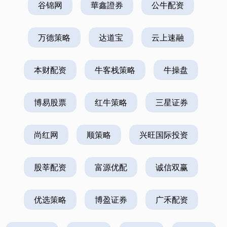
谷锦网
華鑫證券
公牛配资
万德策略
达道宝
云上速融
本财配资
牛客栈策略
牛操盘
博易股票
红牛策略
三星证券
尚红网
顺策略
兴旺国际投资
股莘配资
富源优配
诚信双赢
优选策略
博盈证券
广禾配资