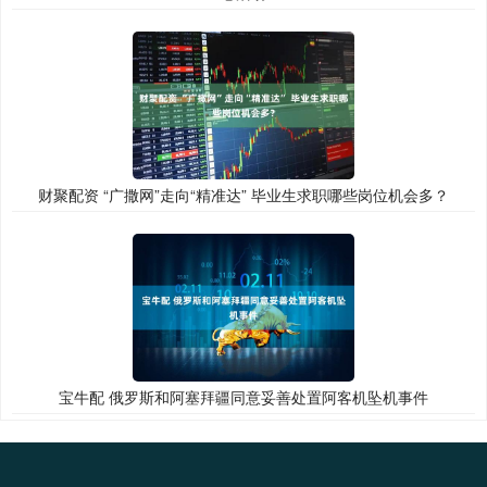
财聚配资 “广撒网”走向“精准达” 毕业生求职哪些岗位机会多？
宝牛配 俄罗斯和阿塞拜疆同意妥善处置阿客机坠机事件