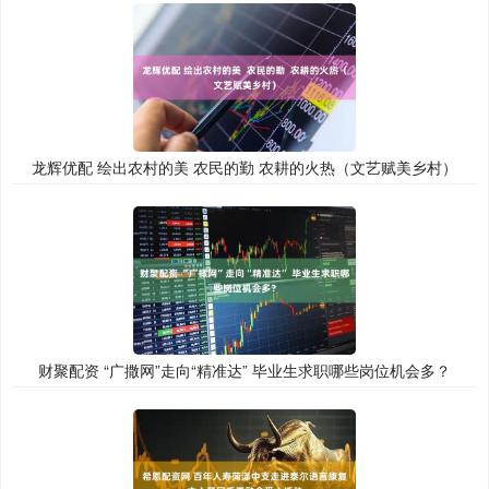
龙辉优配 绘出农村的美 农民的勤 农耕的火热（文艺赋美乡村）
财聚配资 “广撒网”走向“精准达” 毕业生求职哪些岗位机会多？