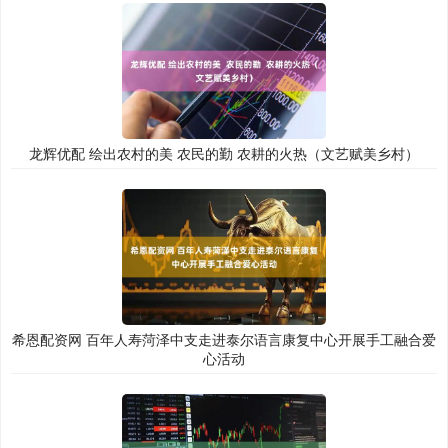
龙辉优配 绘出农村的美 农民的勤 农耕的火热（文艺赋美乡村）
希恩配资网 百年人寿菏泽中支走进泰尔语言康复中心开展手工融合爱
心活动