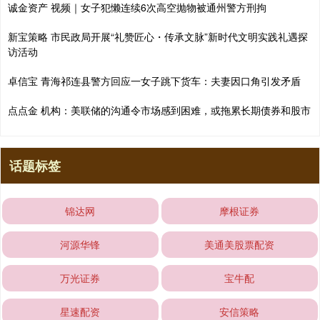
诚金资产 视频｜女子犯懒连续6次高空抛物被通州警方刑拘
新宝策略 市民政局开展“礼赞匠心・传承文脉”新时代文明实践礼遇探
访活动
卓信宝 青海祁连县警方回应一女子跳下货车：夫妻因口角引发矛盾
点点金 机构：美联储的沟通令市场感到困难，或拖累长期债券和股市
话题标签
锦达网
摩根证券
河源华锋
美通美股票配资
万光证券
宝牛配
星速配资
安信策略