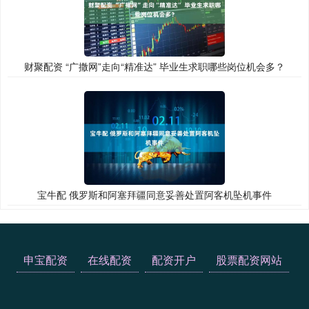
财聚配资 “广撒网”走向“精准达” 毕业生求职哪些岗位机会多？
宝牛配 俄罗斯和阿塞拜疆同意妥善处置阿客机坠机事件
申宝配资
在线配资
配资开户
股票配资网站